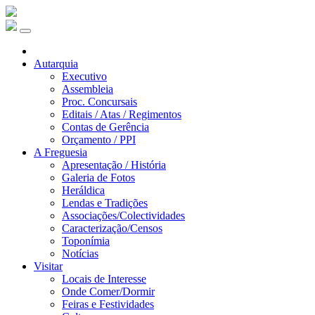
Autarquia
Executivo
Assembleia
Proc. Concursais
Editais / Atas / Regimentos
Contas de Gerência
Orçamento / PPI
A Freguesia
Apresentação / História
Galeria de Fotos
Heráldica
Lendas e Tradições
Associações/Colectividades
Caracterização/Censos
Toponímia
Notícias
Visitar
Locais de Interesse
Onde Comer/Dormir
Feiras e Festividades