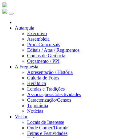
Autarquia
Executivo
Assembleia
Proc. Concursais
Editais / Atas / Regimentos
Contas de Gerência
Orçamento / PPI
A Freguesia
Apresentação / História
Galeria de Fotos
Heráldica
Lendas e Tradições
Associações/Colectividades
Caracterização/Censos
Toponímia
Notícias
Visitar
Locais de Interesse
Onde Comer/Dormir
Feiras e Festividades