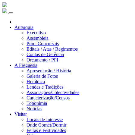
Autarquia
Executivo
Assembleia
Proc. Concursais
Editais / Atas / Regimentos
Contas de Gerência
Orçamento / PPI
A Freguesia
Apresentação / História
Galeria de Fotos
Heráldica
Lendas e Tradições
Associações/Colectividades
Caracterização/Censos
Toponímia
Notícias
Visitar
Locais de Interesse
Onde Comer/Dormir
Feiras e Festividades